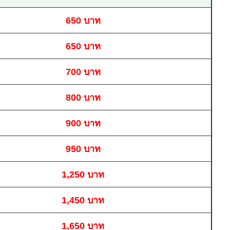
650 บาท
650 บาท
700 บาท
800 บาท
900 บาท
950 บาท
1,250 บาท
1,450 บาท
1,650 บาท