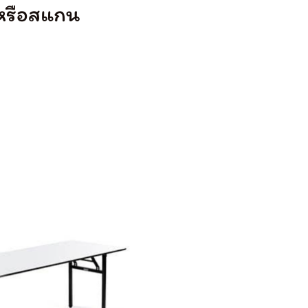
 หรือสแกน