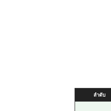
ลำดับ