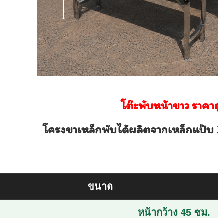
โต๊ะพับหน้าขาว ราคาถ
โครงขาเหล็กพับได้ผลิตจากเหล็กแป๊บ 1.
ขนาด
หน้ากว้าง 45 ซม.